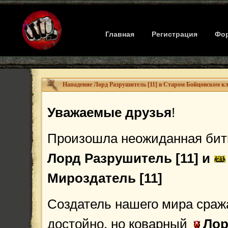
Главная
Регистрация
Фо
Нападение Лорд Разрушитель [11] в Старом Бойцовском кл
Уважаемые друзья
!
Произошла неожиданная би
Лорд Разрушитель [11] и
Мироздатель [11]
Создатель нашего мира сраж
достойно, но коварный
Ло