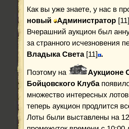
Как вы уже знаете, у нас в п
новый
Администратор
[11
Вчерашний аукцион был анну
за странного исчезновения 
Владыка Света
[11]
.
Поэтому на
Аукционе
Бойцовского Клуба
появил
множество интересных лотов,
теперь аукцион продлится все
Лоты были выставлены на 12
промежуток времени с 10:00 