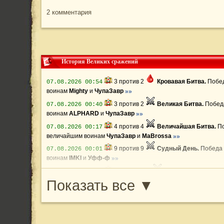
2 комментария
История Великих сражений
3
против
2
Кровавая Битва.
Побе
07.08.2026 00:54
воинам
Mighty
и
ЧупаЗавр
»»
3
против
2
Великая Битва.
Побед
07.08.2026 00:40
воинам
ALPHARD
и
ЧупаЗавр
»»
4
против
4
Величайшая Битва.
П
07.08.2026 00:17
величайшим воинам
ЧупаЗавр
и
MaBrossa
»»
9
против
9
Судный День.
Победа 
07.08.2026 00:01
воинам
IMKI
и
Уфф-ф
»»
12
против
12
Судный День.
Побе
06.08.2026 23:31
Показать все ▼
воинам
Уфф-ф
и
18см
»»
4
против
4
Величайшая Битва.
П
06.08.2026 22:43
величайшим воинам
Тренер по БК
и
DeathRow
»»
10
против
10
Судный День.
Побе
06.08.2026 22:23