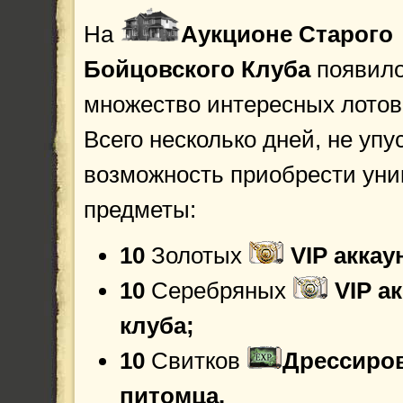
На
Аукционе
Старого
Бойцовского Клуба
появил
множество интересных лотов
Всего несколько дней, не упу
возможность приобрести ун
предметы:
10
Золотых
VIP аккау
10
Серебряных
VIP а
клуба;
10
Свитков
Дрессиро
питомца.