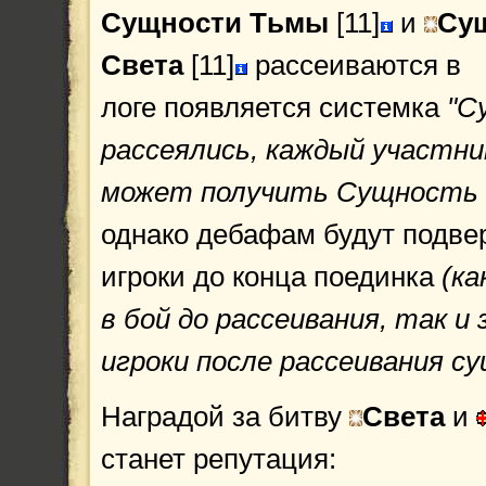
Сущности Тьмы
[11]
и
Су
Света
[11]
рассеиваются в
логе появляется системка
"С
рассеялись, каждый участни
может получить Сущность 
однако дебафам будут подве
игроки до конца поединка
(к
в бой до рассеивания, так и
игроки после рассеивания с
Наградой за битву
Света
и
станет репутация: