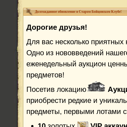
Долгожданное обновление в Старом Бойцовском Клубе!
Дорогие друзья!
Для вас несколько приятных 
Одно из нововведений нашег
еженедельный аукцион ценн
предметов!
Посетив локацию
Аукц
приобрести редкие и уникал
предметы, первыми лотами с
10
золотых
VIP аккау