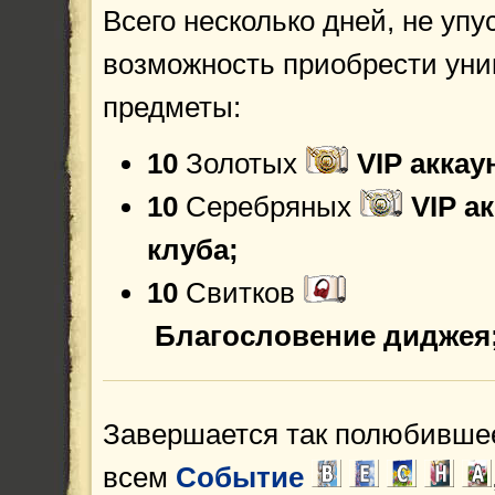
Всего несколько дней, не упу
возможность приобрести ун
предметы:
10
Золотых
VIP аккау
10
Серебряных
VIP а
клуба;
10
Свитков
Благословение диджея
Завершается так полюбивше
всем
Событие