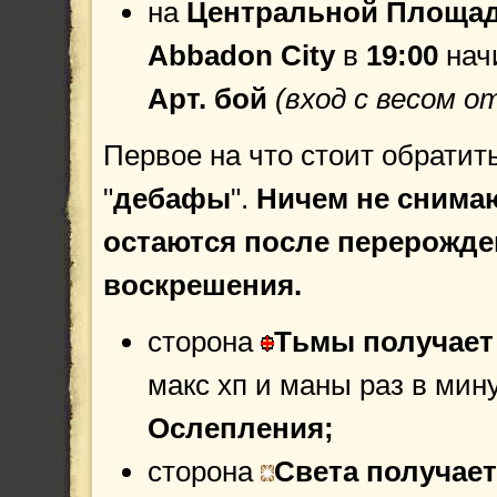
на
Центральной Площа
Abbadon City
в
19:00
нач
Арт. бой
(вход с весом о
Первое на что стоит обратит
"
дебафы
".
Ничем не снима
остаются после перерожде
воскрешения.
сторона
Тьмы получает
макс хп и маны раз в мину
Ослепления;
сторона
Света получает