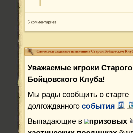
5 комментариев
Самое долгожданное изменение в Старом Бойцовском Клуб
Уважаемые игроки
Старого
Бойцовского Клуба!
Мы рады сообщить о старте
долгожданного
события
Выпадающие в
призовых
хаотических поединках
бук