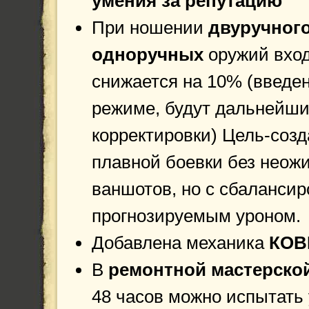
умения за репутацию
При ношении
двуручног
одноручных
оружий вхо
снижается на 10% (введен
режиме, будут дальнейш
корректировки) Цель-соз
плавной боевки без неож
ваншотов, но с сбаланси
прогнозируемым уроном.
Добавлена механика
КОВ
В
ремонтной мастерско
48 часов можно испытать 