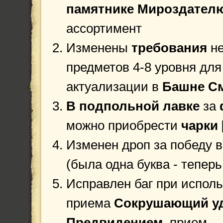
памятнике Мироздател
ассортимент
Изменены
требования
н
предметов 4-8 уровня для
актуализации в
Башне С
В подпольной лавке
за
можно приобрести
чарки 
Изменен дроп за победу в
(была одна буква - теперь
Исправлен баг при испол
приема
Сокрушающий у
Предвидением
, прием