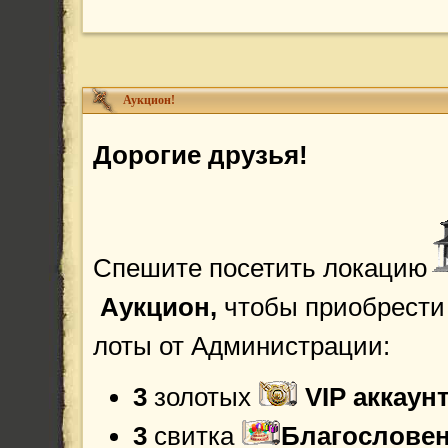
Аукцион!
Дорогие друзья!
Спешите посетить локацию
Аукцион,
чтобы приобрести
лоты от Администрации:
3
золотых
VIP аккаун
3
свитка
Благословен