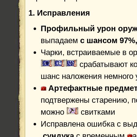
1. Исправления
Профильный урон ору
выпадаем
с шансом 97%
Чарки, встраиваемые в о
срабатывают ко
шанс наложения немного 
Артефактные предме
подтвержены старению, п
можно
свитками
Исправлена ошибка с вы
сундука
с временным
а