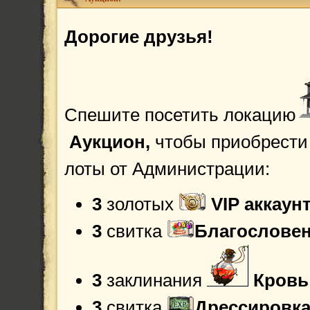
Дорогие друзья!
Спешите посетить локацию
Аукцион,
чтобы приобрести
лоты от Администрации:
3
золотых
VIP аккаун
3
свитка
Благословен
3
заклинания
Кровь
3
свитка
Дрессировка