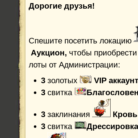
Дорогие друзья!
Спешите посетить локацию
Аукцион,
чтобы приобрести
лоты от Администрации:
3
золотых
VIP аккаун
3
свитка
Благословен
3
заклинания
Кровь
3
свитка
Дрессировка