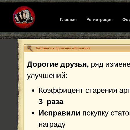
Главная
Регистрация
Фо
Хотфиксы с прошлого обновления
Дорогие друзья,
ряд измен
улучшений:
Коэффицент старения ар
3 раза
Исправили
покупку стато
награду