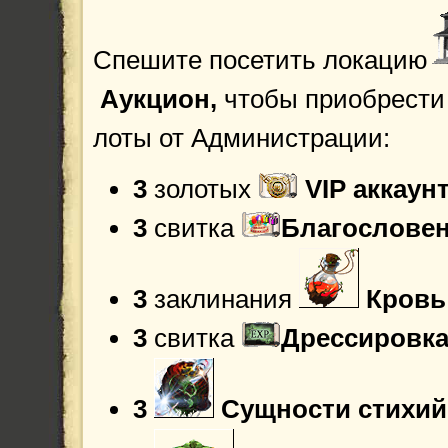
воинам
Уфф-ф
и
Ashoka
»»
Спешите посетить локацию
Аукцион,
чтобы приобрести
лоты от Администрации:
3
золотых
VIP аккаун
3
свитка
Благословен
3
заклинания
Кровь
3
свитка
Дрессировка
3
Сущности стихий