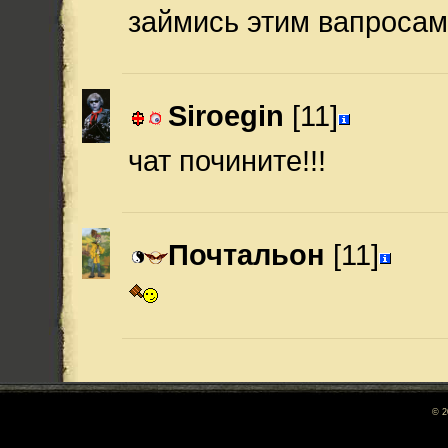
займись этим вапросам
Siroegin
[11]
чат почините!!!
Почтальон
[11]
© 2