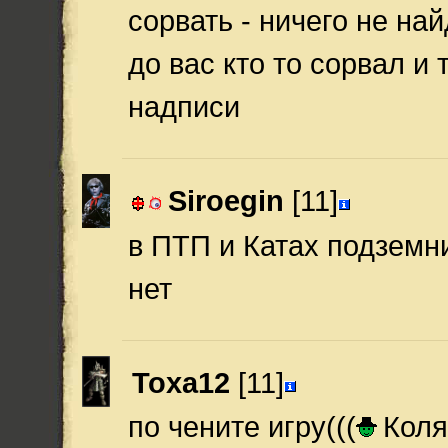
сорвать - ничего не най
до вас кто то сорвал и т
надписи
Siroegin
[11]
в ПТП и Катах подземн
нет
Toxa12
[11]
по чените игру(((
Коля