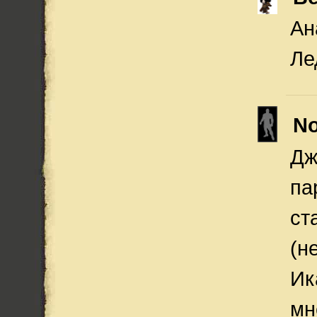
Ан
Ле
N
Дж
па
ст
(н
Ик
мн