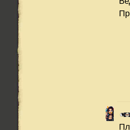
Ве
Пр
Пл