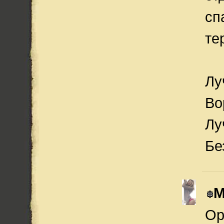
сп
те
Лу
Во
Лу
Бе
М
Ор