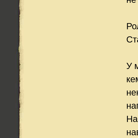
Ро
Ст
У 
ке
не
на
На
на