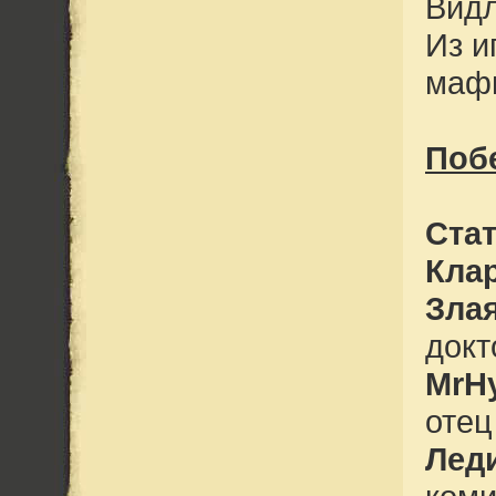
Видл
Из и
маф
Поб
Ста
Кла
Злая
докт
MrH
отец
Лед