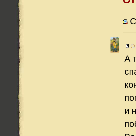
С
А 
сп
ко
по
и 
по