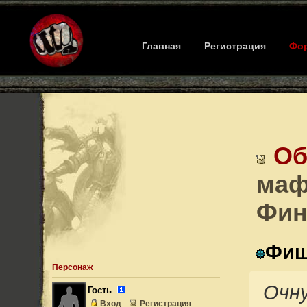
Главная
Регистрация
Фо
Об
маф
Фин
Фиш
Персонаж
Очну
Гость
Вход
Регистрация