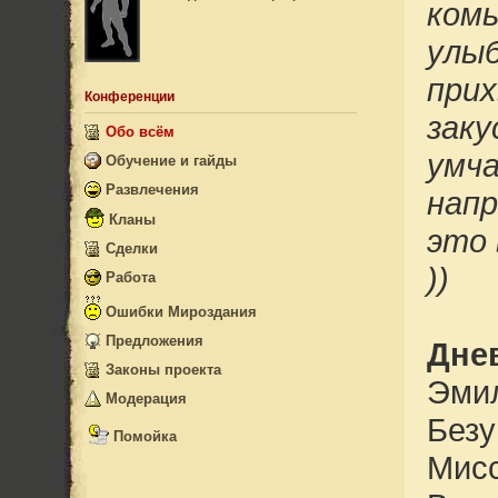
комы
улыб
прих
Конференции
заку
Обо всём
умча
Обучение и гайды
Игровой мир
Развлечения
напр
Пещеры
Радио проекта
Кланы
Локации
это 
Конкурсы
Квесты и События
Сделки
Кулинария OldBK2
Прочее
))
Азартные игры
Работа
Интервью
Ошибки Мироздания
Видео
Предложения
Дне
Законы проекта
Эмил
Модерация
Безу
Армада Тьмы
Помойка
Орден Света
Мисс
Жалобы
Фонд Пострадавших