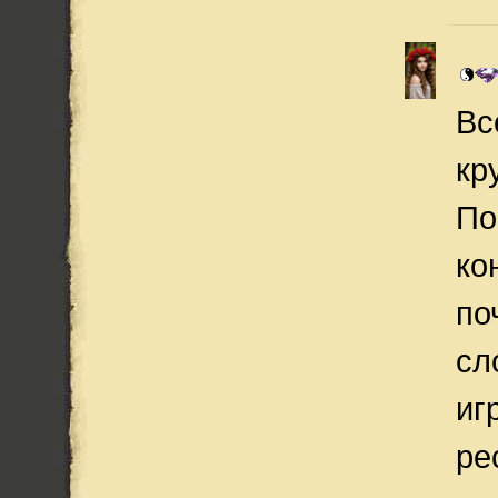
Вс
кр
По
ко
по
сл
иг
ре