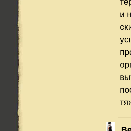
те
и 
ск
ус
пр
ор
вы
по
тя
Ве