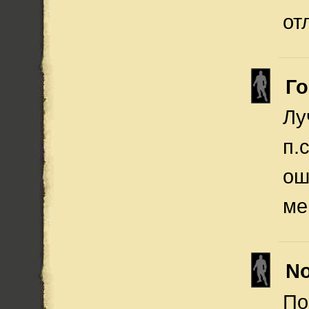
от
Го
Лу
п.
ош
ме
N
По