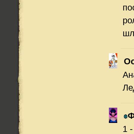
по
ро
шл
Ос
Ан
Ле
Ф
1 