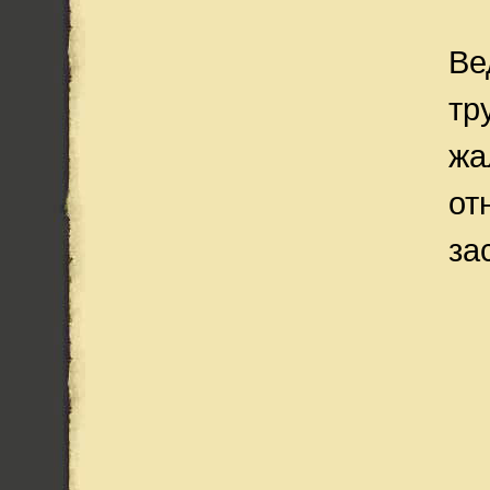
Ве
тр
жа
от
за