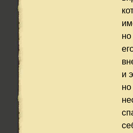
ко
им
но
ег
вн
и 
но
не
сп
се