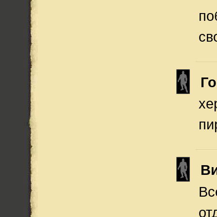
по
св
Го
хе
пи
Ви
Вс
от