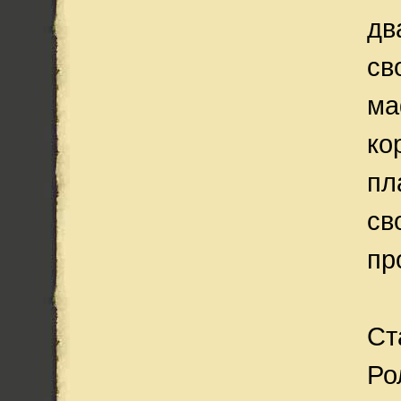
дв
св
ма
ко
пл
св
пр
Ст
Ро