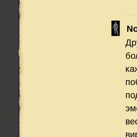
N
Др
бо
ка
по
по
эм
ве
ви