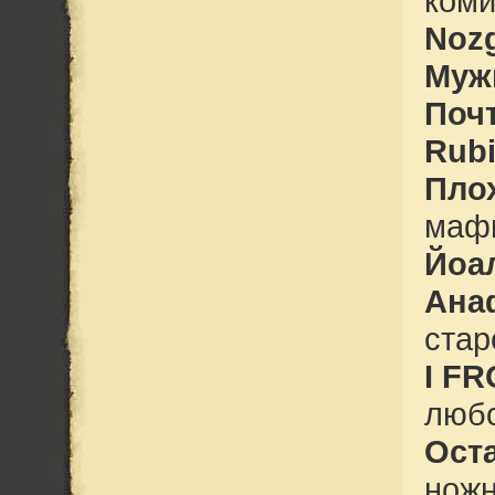
коми
Noz
Муж
Поч
Rubi
Пло
маф
Йоа
Ана
ста
I F
люб
Ост
ножн