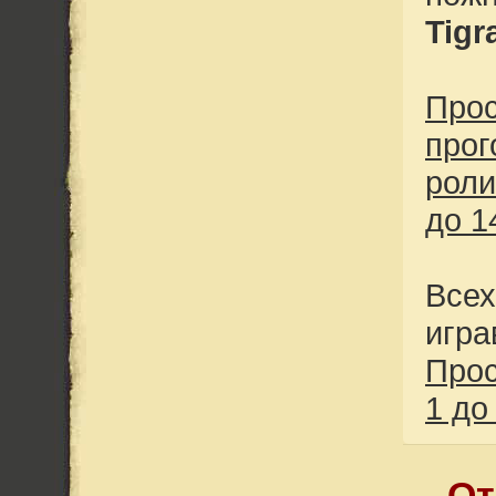
Tigr
Прос
прог
роли
до 1
Всех
игра
Прос
1 до
От