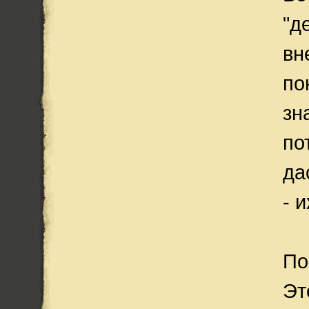
"д
вн
по
зн
по
да
- 
По
Эт