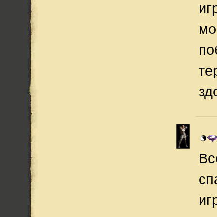
иг
мо
по
те
здо
Вс
сп
иг