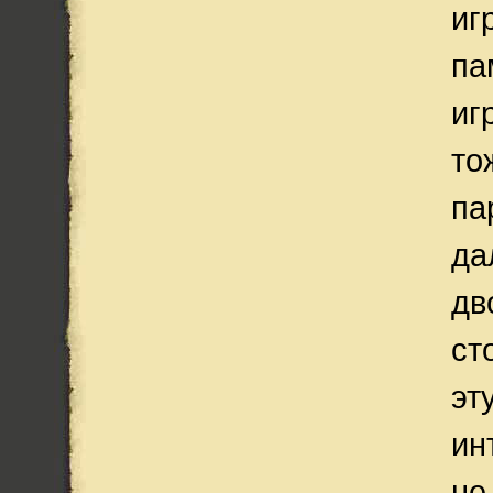
иг
па
иг
то
па
да
дв
ст
эт
ин
не