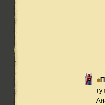
П
ту
Ан