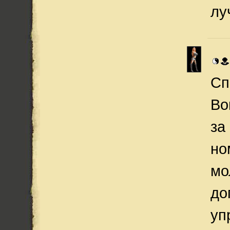
лу
Сп
Во
за
но
мо
до
уп