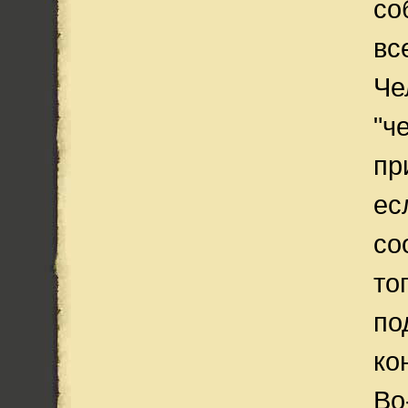
со
вс
Че
"ч
пр
ес
со
то
по
ко
Во