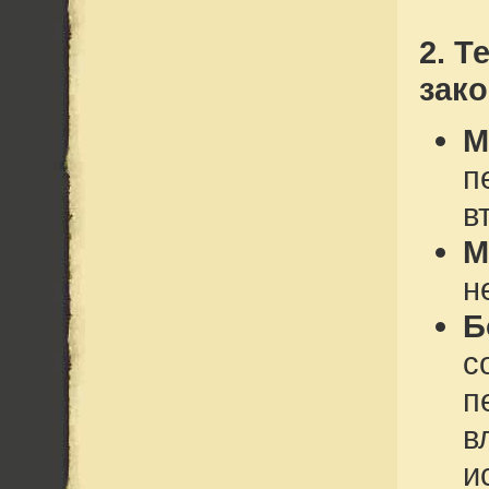
2. 
зак
М
п
в
М
н
Б
с
п
в
и