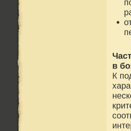
п
р
о
п
Част
в бо
К по
хара
неск
крит
соот
инте