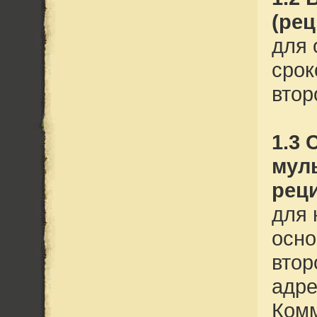
(рец
для
срок
втор
1.3 
мул
рец
для 
осно
втор
адре
Комм