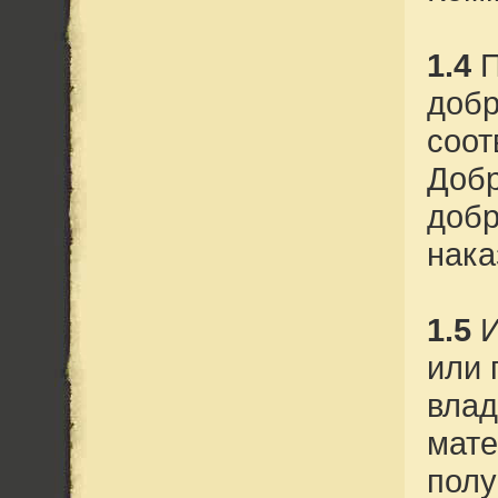
1.4
П
добр
соот
Добр
добр
нака
1.5
И
или 
влад
мате
полу