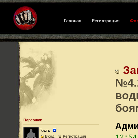
Главная
Регистрация
Фо
За
№4.
вод
боя
Персонаж
Адми
Гость
12:54
Вход
Регистрация