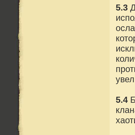
5.3
Д
испо
осла
кото
искл
коли
прот
увел
5.4
Б
клан
хаот