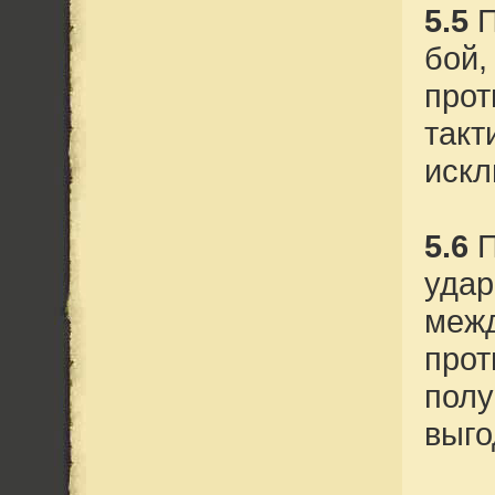
5.5
П
бой,
прот
такт
искл
5.6
П
удар
межд
прот
полу
выго