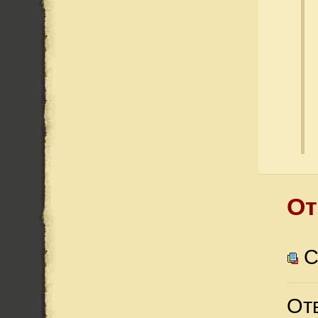
От
С
Отв