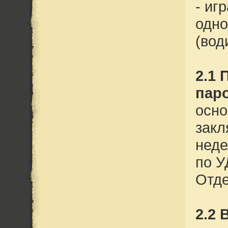
- иг
одно
(вод
2.1 
пар
осно
закл
неде
по У
Отде
2.2 