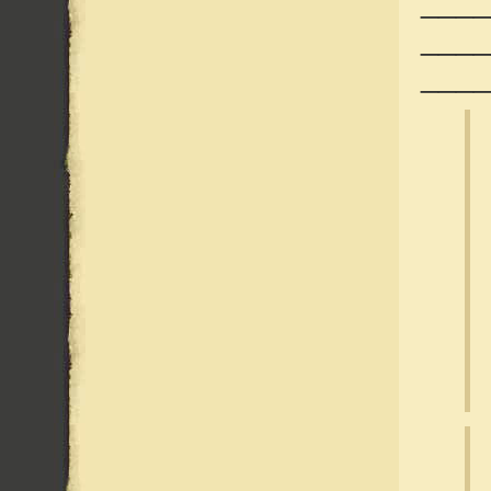
____
____
____