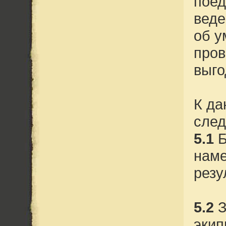
поед
веде
об у
пров
выго
К да
сле
5.1
Б
наме
резу
5.2
З
экип