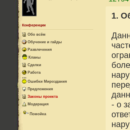
1. 
Конференции
Данн
Обо всём
Обучение и гайды
част
Игровой мир
Развлечения
огра
Пещеры
Радио проекта
Кланы
Локации
Конкурсы
боле
Квесты и События
Сделки
Кулинария OldBK2
Прочее
Азартные игры
нару
Работа
Интервью
Ошибки Мироздания
пере
Видео
Предложения
данн
Законы проекта
- о 
Модерация
Армада Тьмы
отве
Помойка
Орден Света
Жалобы
нару
Фонд Пострадавших