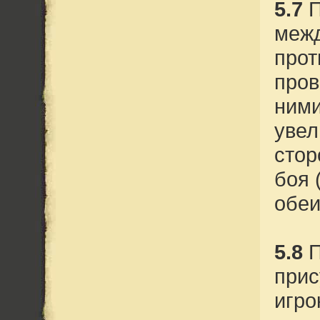
5.7
П
межд
прот
пров
ними
увел
стор
боя 
обеи
5.8
П
прис
игро