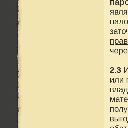
паро
явля
нало
зато
прав
чере
2.3
И
или 
влад
мате
полу
выго