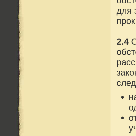
обст
для 
прок
2.4
С
обст
расс
зако
сле
н
о
о
у