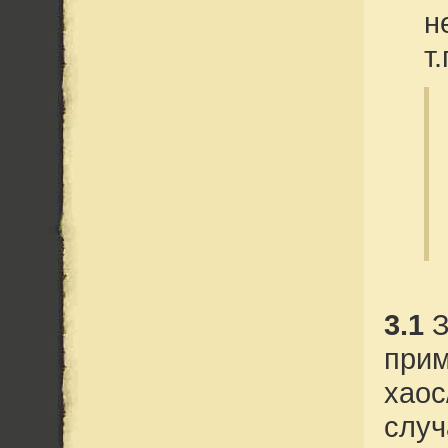
н
т.
3.1
З
прим
хаос
случ