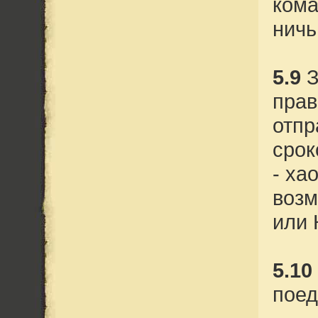
кома
ничь
5.9
З
прав
отпр
срок
- ха
возм
или 
5.10
поед