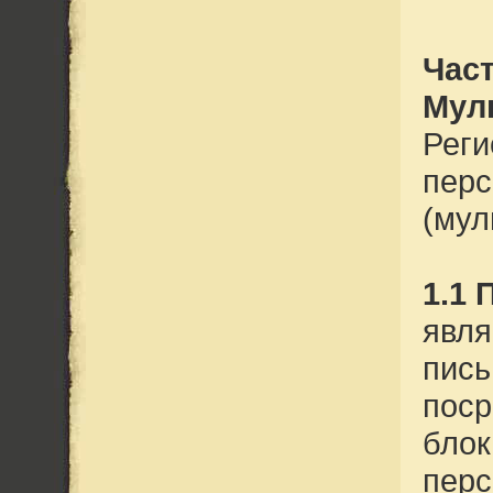
Част
Мул
Реги
перс
(мул
1.1
явля
пись
поср
блок
перс