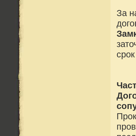
За н
дого
Зам
зато
срок
Част
Дог
соп
Прок
пров