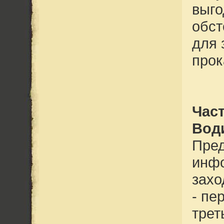
выго
обст
для 
прок
Част
Вод
Пред
инфо
захо
- пе
трет