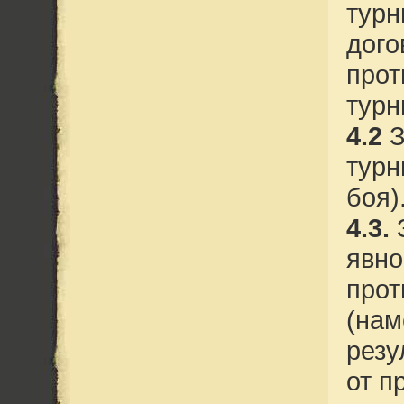
турн
дого
прот
турн
4.2
З
турн
боя)
4.3.
явно
прот
(нам
резу
от п