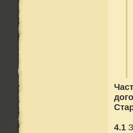
Част
дог
Ста
4.1
З