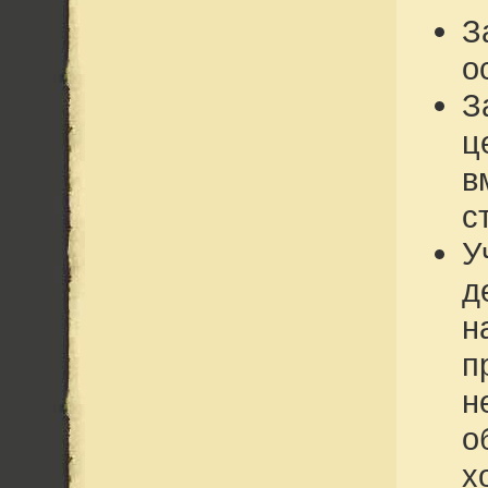
З
о
З
ц
в
с
У
д
н
п
н
о
х