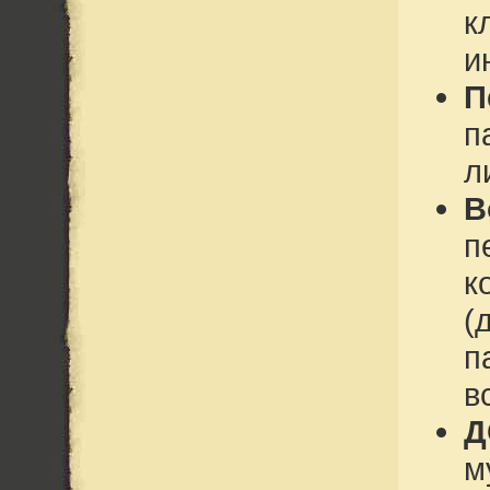
к
и
П
п
л
В
п
к
(
п
в
м