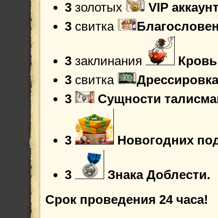
3
золотых
VIP аккаун
3
свитка
Благословен
3
заклинания
Кровь
3
свитка
Дрессировка
3
Сущности талисма
3
Новогодних по
3
Знака Доблести.
Срок проведения 24 часа!