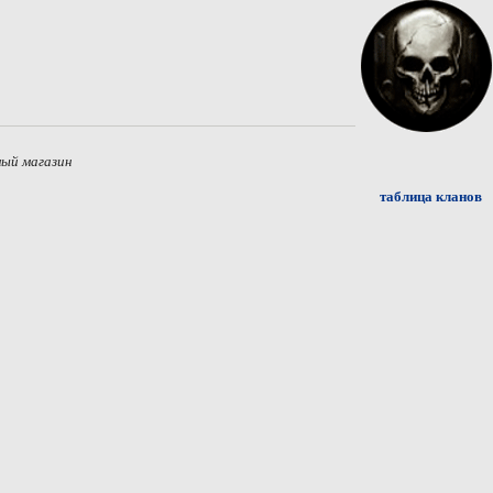
ый магазин
таблица кланов