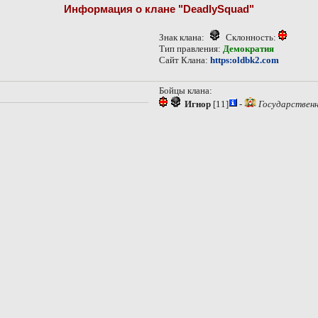
Информация о клане
"DeadlySquad"
Знак клана:
Склонность:
Тип правления:
Демократия
Сайт Клана:
https:oldbk2.com
Бойцы клана:
Игнор
[11]
-
Государственн