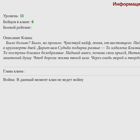
Информаци
Уровень:
11
Бойцов в клане:
6
Боевой рейтинг:
Описание Клана:
Было больно? Было, но прошло. Чувствуй кайф, живя, от настоящего. Пад
в круговерти дней. Дарит нам Судьба подарки разные — То издалека Близки
То поступки близких безобразные. Падший ангел, почини свои крылА, Нит
заштопай душу. Чтоб дорога жизни твоей шла. Через гладь морей и тверд
Глава клана :
Война: В данный момент клан не ведет войну