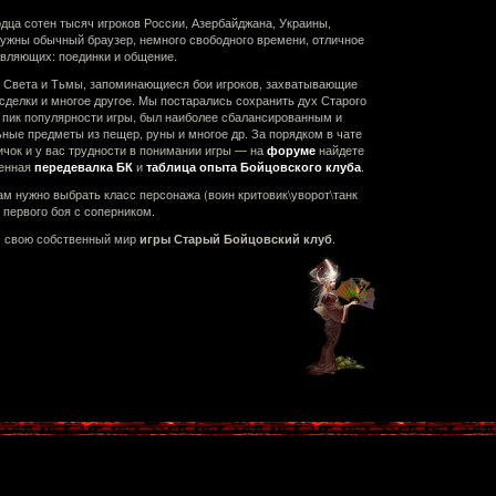
дца сотен тысяч игроков России, Азербайджана, Украины,
нужны обычный браузер, немного свободного времени, отличное
авляющих: поединки и общение.
а Света и Тьмы, запоминающиеся бои игроков, захватывающие
делки и многое другое. Мы постарались сохранить дух Старого
а пик популярности игры, был наиболее сбалансированным и
ные предметы из пещер, руны и многое др. За порядком в чате
чок и у вас трудности в понимании игры — на
найдете
форуме
ценная
и
.
передевалка БК
таблица опыта Бойцовского клуба
ам нужно выбрать класс персонажа (воин критовик\уворот\танк
 первого боя с соперником.
им свою собственный мир
.
игры Старый Бойцовский клуб