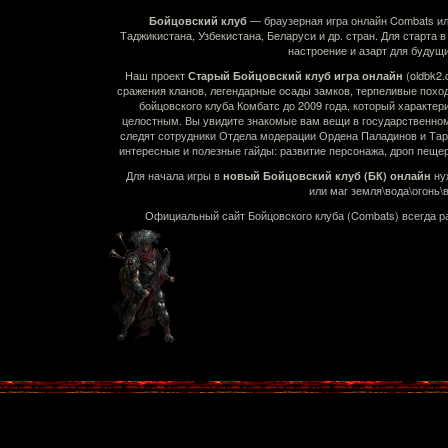
— браузерная игра онлайн Combats или
Бойцовский клуб
Таджикистана, Узбекистана, Беларуси и др. стран. Для старта в
настроение и азарт для будущ
Наш проект
(oldbk2
Старый Бойцовский клуб игра онлайн
сражения кланов, легендарные осады замков, терпеливые похо
бойцовского клуба Комбатс до 2009 года, который характе
целостным. Вы увидите знакомые вам вещи в государственном 
следят сотрудники Отдела модерации Ордена Паладинов и Тарм
интересные и полезные гайды: развитие персонажа, дроп пеще
Для начала игры в
ну
новый Бойцовский клуб (БК) онлайн
или маг земля\вода\огонь\
Официальный сайт Бойцовского клуба (Combats) всегда р