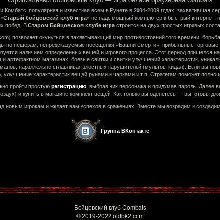
 Комбатс, популярная и известная всем в Рунете в 2004-2009 годах, захватившая сер
 «
» не надо мощный компьютер и быстрый интернет: 
Старый бойцовский клуб игра
их побед. В
строится на двух простых игровых сост
Старом Бойцовском клубе игра
.com) позволяет окунуться в захватывающий мир противостояний того времени: борьб
ды по пещерам, непредсказуемые посещения «Башни Смерти», прибыльные торговые с
ризуется наличием определенных вещей и игрового процесса. Этот период пришелся н
и артефактном магазинах, боевые свитки и свитки улучшений характеристик, уникаль
анов, параллельно отлавливая злостных нарушителей (мультов, кидал). Если вы нови
р, улучшение характеристик вещей рунами и чарками и т.п. Стратегам поможет полно
жно пройти простую
, выбрав ник персонажа и придумав пароль. Далее в
регистрацию
воздух) и купить в магазине комплект вещей. Как только вы оденетесь — вы готовы для
ад новым игрокам и желает вам успехов в сражениях! Вместе мы возрадим и создад
Группа ВКонтакте
Бойцовский клуб Combats
© 2019-2022 oldbk2.com