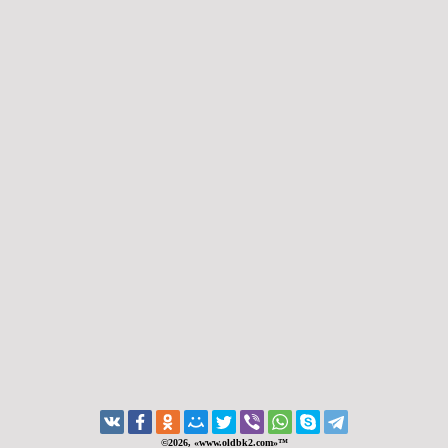
©2026, «www.oldbk2.com»™