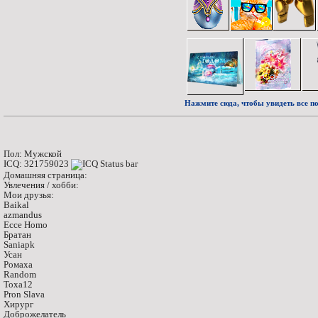
Нажмите сюда, чтобы увидеть все по
Пол: Мужской
ICQ: 321759023
Домашняя страница:
Увлечения / хобби:
Мои друзья:
Baikal
azmandus
Ecce Homo
Братан
Saniapk
Усан
Ромаха
Random
Тоха12
Pron Slava
Хирург
Доброжелатель