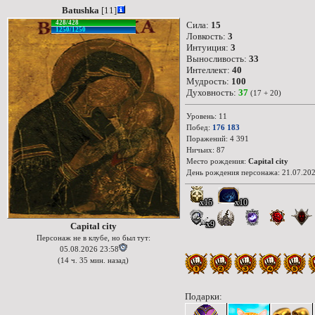
Batushka
[11]
428/428
Сила:
15
1250/1250
Ловкость:
3
Интуиция:
3
Выносливость:
33
Интеллект:
40
Мудрость:
100
Духовность:
37
(17 + 20)
Уровень: 11
Побед:
176 183
Поражений: 4 391
Ничьих: 87
Место рождения:
Capital city
День рождения персонажа: 21.07.202
x15
x10
x9
Capital city
Персонаж не в клубе, но был тут:
05.08.2026 23:58
(14 ч. 35 мин. назад)
Подарки: