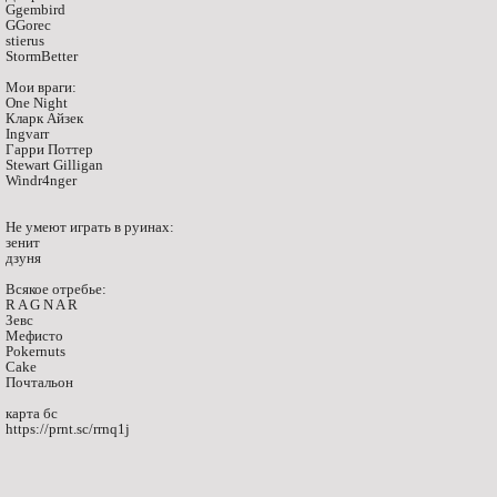
Ggembird
GGorec
stierus
StormBetter
Мои враги:
One Night
Кларк Айзек
Ingvarr
Гарри Поттер
Stewart Gilligan
Windr4nger
Не умеют играть в руинах:
зенит
дзуня
Всякое отребье:
R A G N A R
Зевс
Мефисто
Pokernuts
Cake
Почтальон
карта бс
https://prnt.sc/rrnq1j